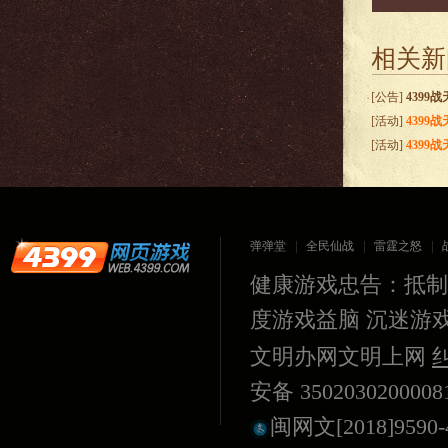
相关新
[公告]
4399
[活动]
4399
[活动]
439
加倍送！
弹弹堂
全民仙战
雷霆之怒
健康游戏忠告：抵制
度游戏益脑 沉迷游
文明办网文明上网
安备 350203020000
闽网文[2018]9590