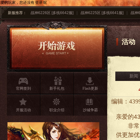
亲爱的玩家，您还没有
登录
呢
新服推荐：
战神6226区 [多线6642服]
|
战神6225区 [多线6641服]
|
战神6
活动
新闻
官网签到
新手礼包
Flash更新
编辑：43
开服活动
职业介绍
沙城争霸
亲爱的4
非常感
供更加优