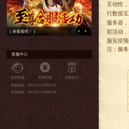
互动性，
行数据互
服务器，
彩活动，
[ 来看看吧！ ]
[ 战天真印传奇资料
服安排预
注：服务
客服中心
在线客服
充值客服
游戏留言
客服热线：400-655-4399转195
充值热线：400-655-4399转188