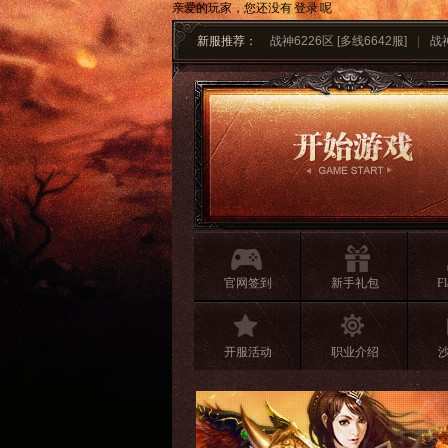
亲爱的玩家，您还没有
登录
呢
新服推荐：
战神6226区 [多线6642服]
|
战神
官网签到
新手礼包
F
开服活动
职业介绍