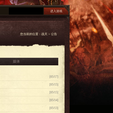
进入游戏
您当前的位置：
战天
>
公告
媒体
[05/17]
[05/15]
[05/15]
[05/14]
[05/13]